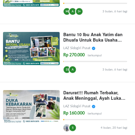
3 bulan, 6 hari lagi
M
A
3+
Bantu 10 Ibu Anak Yatim dan
Dhuafa Untuk Buka Usaha
Kecil Mereka!
LAZ Sidogiri Pusat
Rp 270.000
terkumpul
3 bulan, 6 hari lagi
D
A
Darurat!!! Rumah Terbakar,
Anak Meninggal, Ayah Luka
bakar, Ulurkan Bantuan Anda
LAZ Sidogiri Pusat
Sekarang!
Rp 160.000
terkumpul
4 bulan, 20 hari lagi
S