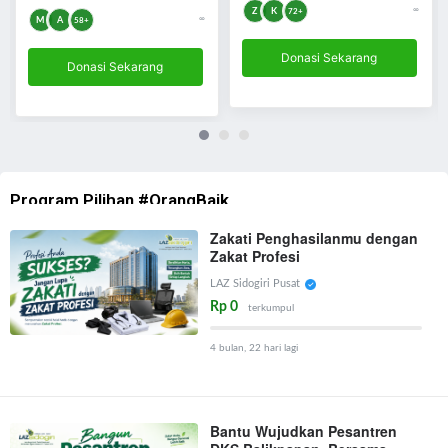
∞
Z
K
72+
∞
M
A
58+
Donasi Sekarang
Donasi Sekarang
Program Pilihan #OrangBaik
Zakati Penghasilanmu dengan
Zakat Profesi
LAZ Sidogiri Pusat
Rp 0
terkumpul
4 bulan, 22 hari lagi
Bantu Wujudkan Pesantren