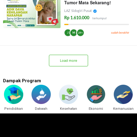
Tumor Mata Sekarang!
LAZ Sidogiri Pusat
Rp 1.610.000
terkumpul
sudah berakhir
J
M
29+
Load more
Dampak Program
Pendidikan
Dakwah
Kesehatan
Ekonomi
Kemanusian