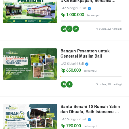
DKS Balikpapan, Bersama
Raih Amal Keberkahan
LAZ Sidogiri Pusat
Rp 1.000.000
terkumpul
4 bulan, 22 hari lagi
W
A
3+
Bangun Pesantren untuk
Generasi Muslim Bali
LAZ Sidogiri Bali
Rp 650.000
terkumpul
5 bulan, 10 hari lagi
B
A
Bantu Benahi 10 Rumah Yatim
dan Dhuafa, Raih Istanamu di
Surga
LAZ Sidogiri Pusat
Rp 790.000
terkumpul