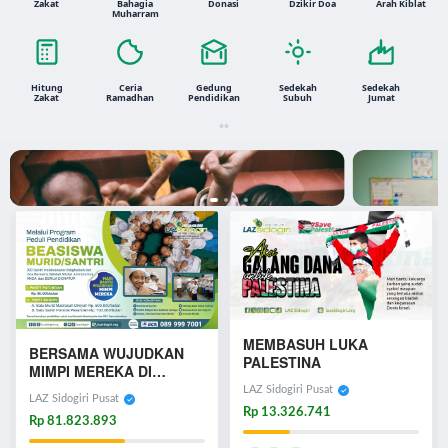
Zakat
Bahagia
Donasi
Dzikir Doa
Arah Kiblat
Muharram
Hitung
Ceria
Gedung
Sedekah
Sedekah
Zakat
Ramadhan
Pendidikan
Subuh
Jumat
MEMBASUH LUKA
BERSAMA WUJUDKAN
PALESTINA
MIMPI MEREKA DI
BERIKAN BEASISWA
PESANTREN | BEASISWA
LAZ Sidogiri Pusat
DONASI SEKARANG
Zakat Untuk 
LAZ Sidogiri Pusat
SANTRI
Bantu Saudara Kita
Rp 13.326.741
Rp 81.823.893