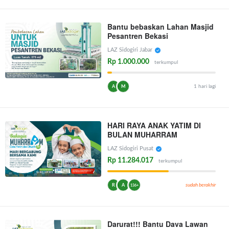
Bantu bebaskan Lahan Masjid
Pesantren Bekasi
LAZ Sidogiri Jabar
Rp 1.000.000
terkumpul
1 hari lagi
A
M
HARI RAYA ANAK YATIM DI
BULAN MUHARRAM
LAZ Sidogiri Pusat
Rp 11.284.017
terkumpul
sudah berakhir
R
A
136+
Darurat!!! Bantu Dava Lawan