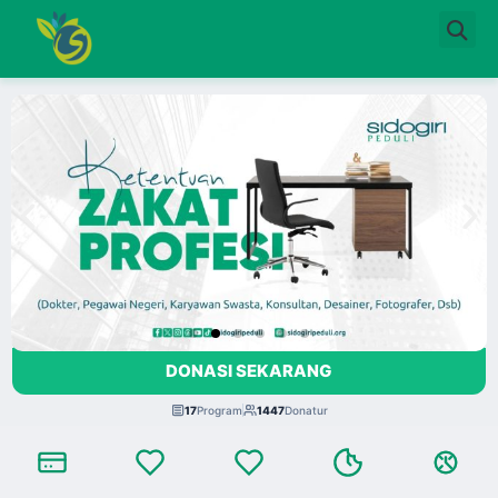
DONASI SEKARANG
17
Program
1447
Donatur