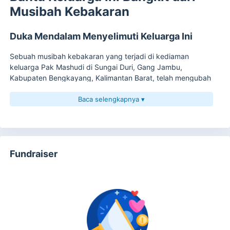
Musibah Kebakaran
Duka Mendalam Menyelimuti Keluarga Ini
Sebuah musibah kebakaran yang terjadi di kediaman
keluarga Pak Mashudi di Sungai Duri, Gang Jambu,
Kabupaten Bengkayang, Kalimantan Barat, telah mengubah
kehidupan mereka dalam sekejap.
Baca selengkapnya ▾
Peristiwa tersebut mengakibatkan kendaraan yang
ditumpangi anak-anak terbakar. Akibat musibah itu, putri
bungsu keluarga ini meninggal dunia setelah sempat
menjalani perawatan di rumah sakit.
Fundraiser
Sementara itu, Pak Mashudi dan seorang anaknya yang lain
masih harus menjalani perawatan intensif akibat luka bakar
yang mereka alami.
Keluarga Sederhana yang Sedang Diuji
Pak Mashudi bekerja sebagai petani untuk memenuhi
kebutuhan keluarganya. Dengan kondisi ekonomi