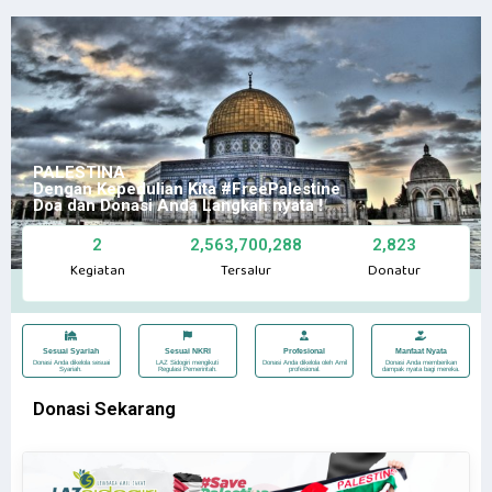
PALESTINA
Dengan Kepedulian Kita #FreePalestine
Doa dan Donasi Anda Langkah nyata !
2
2,563,700,288
2,823
Kegiatan
Tersalur
Donatur
Sesuai Syariah
Sesuai NKRI
Profesional
Manfaat Nyata
Donasi Anda dikelola sesuai
LAZ Sidogiri mengikuti
Donasi Anda dikelola oleh Amil
Donasi Anda memberikan
Syariah.
Regulasi Pemerintah.
profesional.
dampak nyata bagi mereka.
Donasi Sekarang