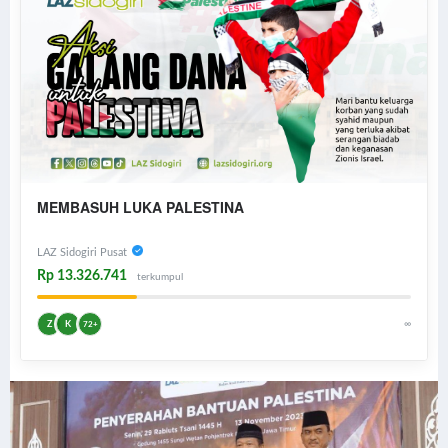
MEMBASUH LUKA PALESTINA
LAZ Sidogiri Pusat
Rp 13.326.741
terkumpul
∞
Z
K
72+